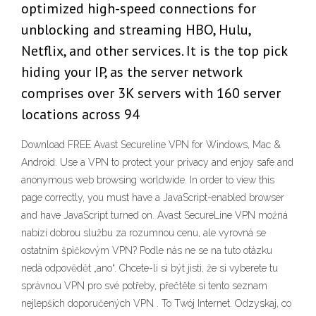
optimized high-speed connections for
unblocking and streaming HBO, Hulu,
Netflix, and other services. It is the top pick
hiding your IP, as the server network
comprises over 3K servers with 160 server
locations across 94
Download FREE Avast Secureline VPN for Windows, Mac &
Android. Use a VPN to protect your privacy and enjoy safe and
anonymous web browsing worldwide. In order to view this
page correctly, you must have a JavaScript-enabled browser
and have JavaScript turned on. Avast SecureLine VPN možná
nabízí dobrou službu za rozumnou cenu, ale vyrovná se
ostatním špičkovým VPN? Podle nás ne se na tuto otázku
nedá odpovědět „ano“. Chcete-li si být jisti, že si vyberete tu
správnou VPN pro své potřeby, přečtěte si tento seznam
nejlepších doporučených VPN . To Twój Internet. Odzyskaj, co