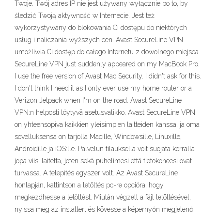
Twoje. Twój adres IP nie jest używany wyłącznie po to, by
śledzić Twoją aktywność w Internecie. Jest też
wykorzystywany do blokowania Ci dostępu do niektórych
usług i naliczania wyższych cen. Avast SecureLine VPN
umożliwia Ci dostęp do całego Internetu z dowolnego miejsca.
SecureLine VPN just suddenly appeared on my MacBook Pro.
I use the free version of Avast Mac Security. I didn't ask for this.
I don't think I need it as I only ever use my home router or a
Verizon Jetpack when I'm on the road. Avast SecureLine
VPN:n helposti löytyvä asetusvalikko. Avast SecureLine VPN
on yhteensopiva kaikkien yleisimpien laitteiden kanssa, ja oma
sovelluksensa on tarjolla Macille, Windowsille, Linuxille,
Androidille ja iOS:lle. Palvelun tilauksella voit suojata kerralla
jopa viisi laitetta, joten sekä puhelimesi että tietokoneesi ovat
turvassa. A telepítés egyszer volt. Az Avast SecureLine
honlapján, kattintson a letöltés pc-re opcióra, hogy
megkezdhesse a letöltést. Miután végzett a fájl letöltésével,
nyissa meg az installert és kövesse a képernyőn megjelenő