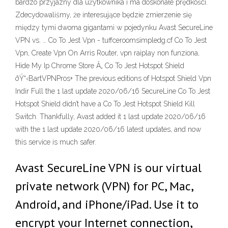
bardzo przyjazny dla użytkownika i ma doskonałe prędkości.
Zdecydowaliśmy, że interesujące będzie zmierzenie się
między tymi dwoma gigantami w pojedynku Avast SecureLine
VPN vs. … Co To Jest Vpn - tuffceroomsimpledg.cf Co To Jest
Vpn, Create Vpn On Arris Router, vpn raiplay non funziona,
Hide My Ip Chrome Store Â„ Co To Jest Hotspot Shield
ðŸ“‹BartVPNPros+ The previous editions of Hotspot Shield Vpn
Indir Full the 1 last update 2020/06/16 SecureLine Co To Jest
Hotspot Shield didn’t have a Co To Jest Hotspot Shield Kill
Switch. Thankfully, Avast added it 1 last update 2020/06/16
with the 1 last update 2020/06/16 latest updates, and now
this service is much safer.
Avast SecureLine VPN is our virtual
private network (VPN) for PC, Mac,
Android, and iPhone/iPad. Use it to
encrypt your Internet connection,